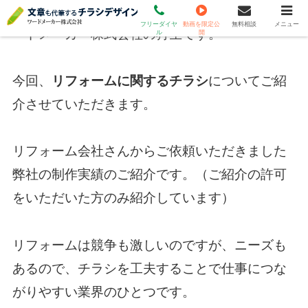
こんにちは、コピーライティング専門会社・ワ
（受付時間 平日9時～18時 土日祝休）
フリーダイヤ
動画を限定公
無料相談
メニュー
ードメーカー株式会社の狩生です。
ル
開
今回、
リフォームに関するチラシ
についてご紹
介させていただきます。
リフォーム会社さんからご依頼いただきました
弊社の制作実績のご紹介です。（ご紹介の許可
をいただいた方のみ紹介しています）
リフォームは競争も激しいのですが、ニーズも
あるので、チラシを工夫することで仕事につな
がりやすい業界のひとつです。