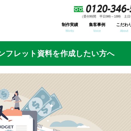
（受付時間 平日9時～18時 土日
（受付時間 平日9時～18時 土日
制作実績
集客事例
こだわ
Works
Voice
About
ンフレット資料を作成したい方へ