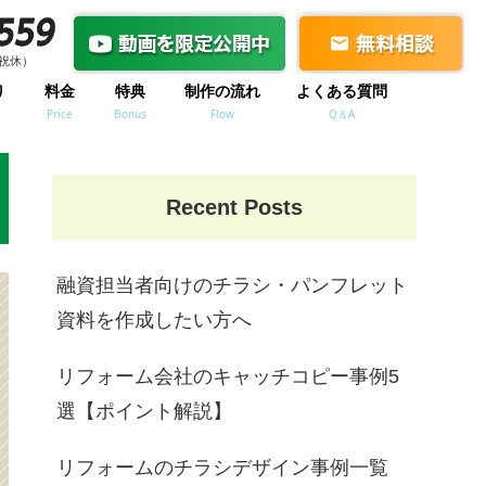
祝休）
祝休）
り
料金
特典
制作の流れ
よくある質問
Price
Bonus
Flow
Q＆A
Recent Posts
融資担当者向けのチラシ・パンフレット
資料を作成したい方へ
リフォーム会社のキャッチコピー事例5
選【ポイント解説】
リフォームのチラシデザイン事例一覧