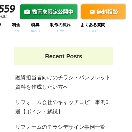
祝休）
祝休）
り
料金
特典
制作の流れ
よくある質問
Price
Bonus
Flow
Q＆A
Recent Posts
融資担当者向けのチラシ・パンフレット
資料を作成したい方へ
リフォーム会社のキャッチコピー事例5
選【ポイント解説】
リフォームのチラシデザイン事例一覧