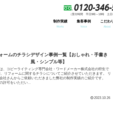
（受付時間 平日9時～18時 土日
（受付時間 平日9時～18時 土日
制作実績
集客事例
こだわ
Works
Voice
About
ォームのチラシデザイン事例一覧【おしゃれ・手書き
風・シンプル等】
は、コピーライティング専門会社・ワードメーカー株式会社の狩生で
会社さんからご依頼いただきました弊社の制作実績のご紹介です。
の許可をいただい...
2023.10.26